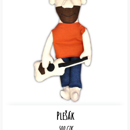
Plešák
500 CZK