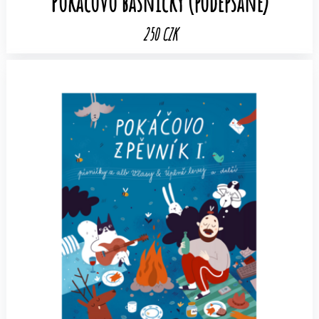
Pokáčovo básničky (podepsané)
250 CZK