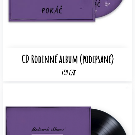
CD Rodinné album (podepsané)
350 CZK