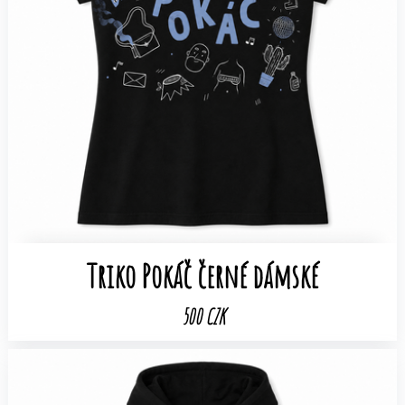
Triko Pokáč černé dámské
500 CZK