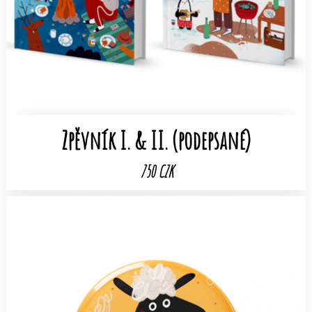
Zpěvník I. & II. (podepsané)
750 CZK