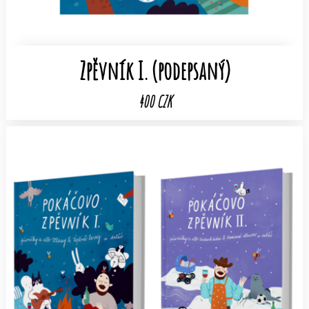
Zpěvník I. (podepsaný)
400 CZK