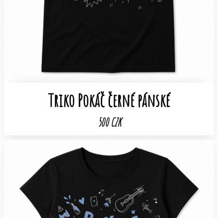
Triko Pokáč černé pánské
500 CZK