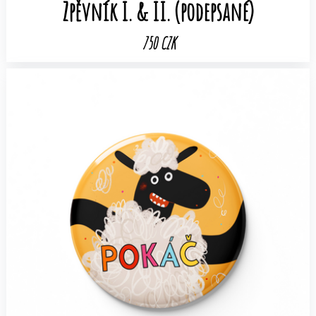
Zpěvník I. & II. (podepsané)
750 CZK