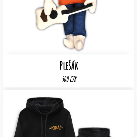
Plešák
500 CZK