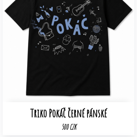
Triko Pokáč černé pánské
500 CZK