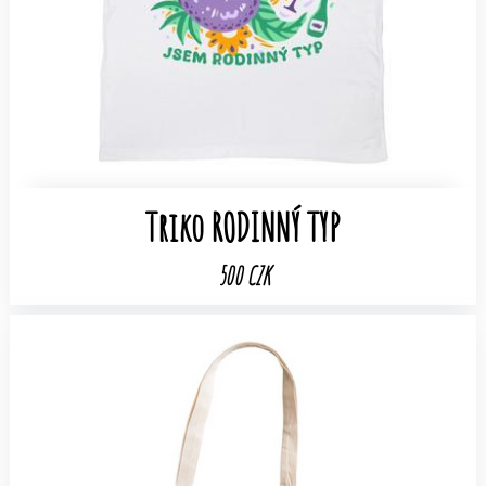
Triko RODINNÝ TYP
500 CZK