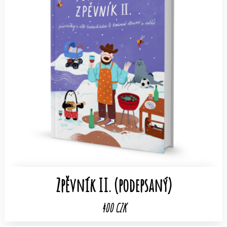
Zpěvník II. (podepsaný)
400 CZK