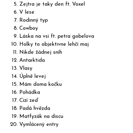
Zejtra je taky den ft. Voxel
V lese
Rodinný typ
Cowboy
Láska na vsi ft. petra gobelova
Holky to objektivne lehčí maj
Nikde žádnej sníh
Antarktida
Vlasy
Úplně levej
Mám doma kočku
Pohádka
Cizí zeď
Padá hvězda
Matfyzák na discu
Vymlácený entry