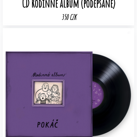
CD Rodinné album (podepsané)
350 CZK