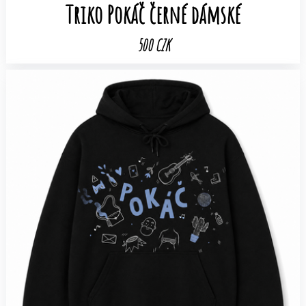
Triko Pokáč černé dámské
500 CZK