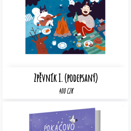
Zpěvník I. (podepsaný)
400 CZK