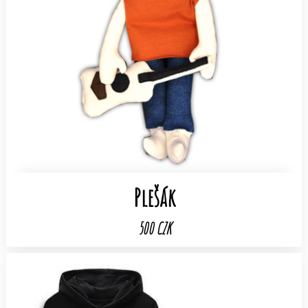
Plešák
500 CZK