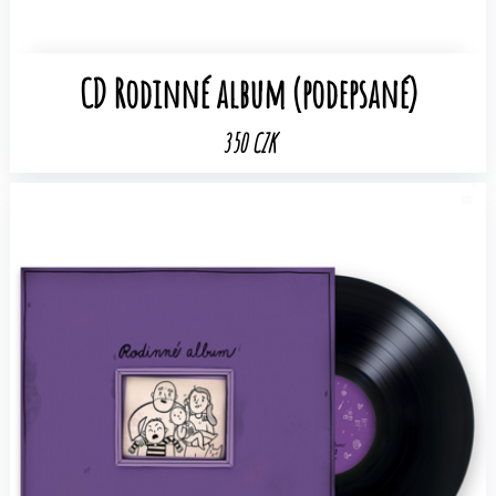
CD Rodinné album (podepsané)
350 CZK