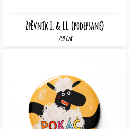
Zpěvník I. & II. (podepsané)
750 CZK