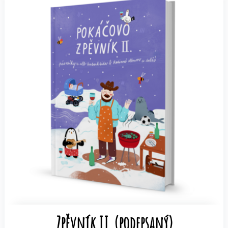
Zpěvník II. (podepsaný)