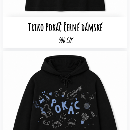
Triko Pokáč černé dámské
500 CZK