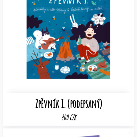
Zpěvník I. (podepsaný)
400 CZK