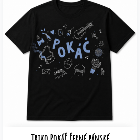
Triko Pokáč černé pánské