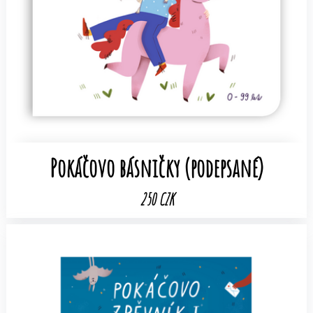
Pokáčovo básničky (podepsané)
250 CZK